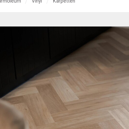
rmoleum
Vinyl
Karpetten