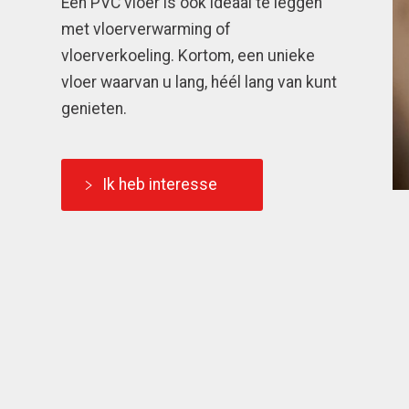
Een PVC vloer is ook ideaal te leggen
met vloerverwarming of
vloerverkoeling. Kortom, een unieke
vloer waarvan u lang, héél lang van kunt
genieten.
Ik heb interesse