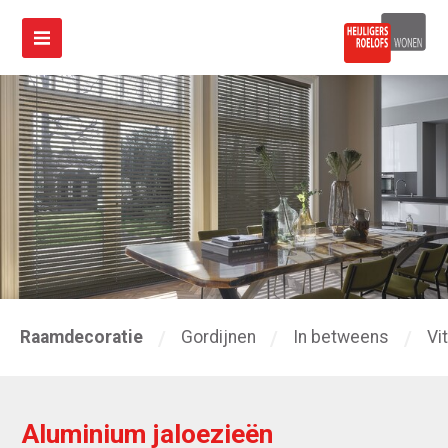
Raamdecoratie
Gordijnen
In betweens
Vi
Aluminium jaloezieën